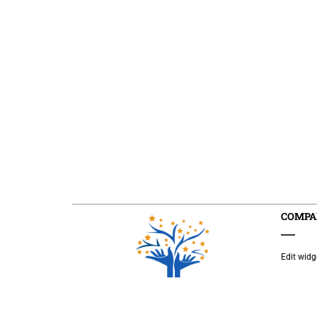
COMPA
Edit wid
(00) 
mmun