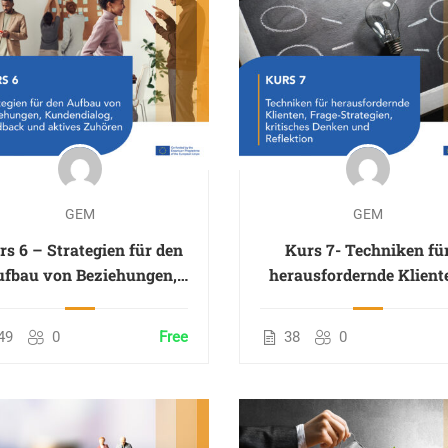
GEM
GEM
rs 6 – Strategien für den
Kurs 7- Techniken fü
ufbau von Beziehungen,
herausfordernde Klient
undendialog, Feedback
Frage-Strategien, kritis
und aktives Zuhören
Denken und Reflektio
49
0
Free
38
0