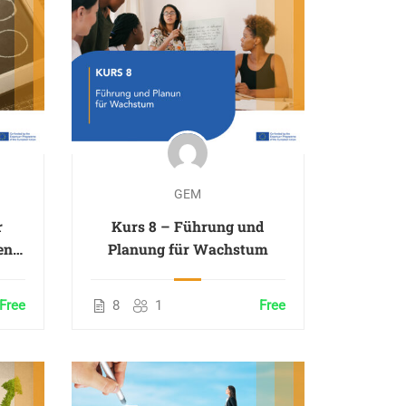
GEM
r
Kurs 8 – Führung und
en,
Planung für Wachstum
ches
n
Free
8
1
Free