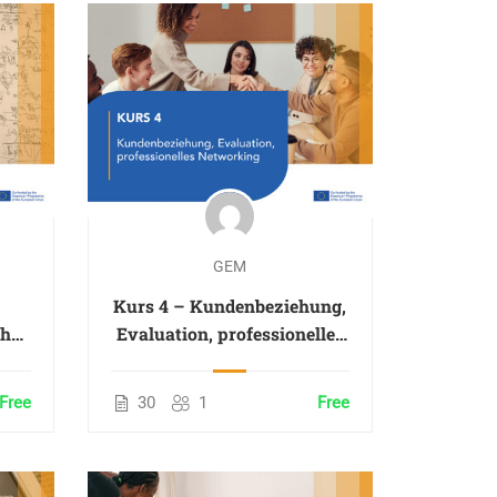
GEM
Kurs 4 – Kundenbeziehung,
che
Evaluation, professionelles
che
Networking
Free
30
1
Free