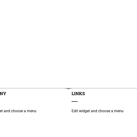
NY
LINKS
get and choose a menu
Edit widget and choose a menu
349 7608 1486
oz@stpeuropa.eu