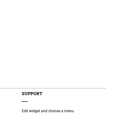
SUPPORT
Edit widget and choose a menu
This project has been funded with support
from the European Commission. The
author is solely responsible for this
publication (communication) and the