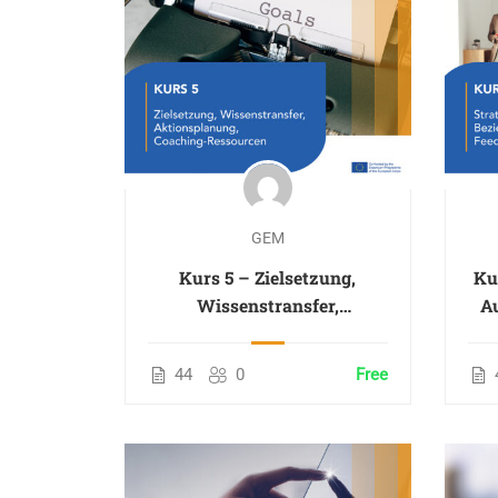
GEM
Kurs 5 – Zielsetzung,
Ku
Wissenstransfer,
A
Aktionsplanung, Coaching-
K
Ressourcen
44
0
Free