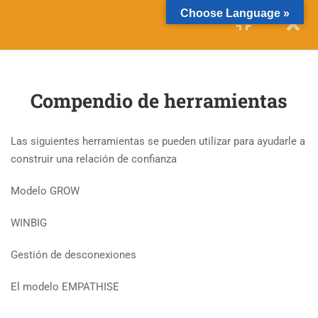
Choose Language »
12
SESIÓN 1: RELACIÓN CON
EL CLIENTE
Compendio de herramientas
11
SESIÓN 2: EVALUACIÓN
Las siguientes herramientas se pueden utilizar para ayudarle a
7
SESIÓN 3: REDES
construir una relación de confianza
PROFESIONALES
Modelo GROW
WINBIG
Gestión de desconexiones
El modelo EMPATHISE