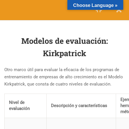
Choose Language »
12
SESIÓN 1: RELACIÓN CON
EL CLIENTE
Modelos de evaluación:
11
SESIÓN 2: EVALUACIÓN
Kirkpatrick
3.1
Objetivo del Módulo y
Objetivos
Otro marco útil para evaluar la eficacia de los programas de
entrenamiento de empresas de alto crecimiento es el Modelo
3.2
Evaluación
Kirkpatrick, que consta de cuatro niveles de evaluación.
3.3
Rumbo al Norte Verdadero
Eje
Nivel de
Descripción y características
herr
evaluación
mét
3.4
Evaluación formativa y
sumativa