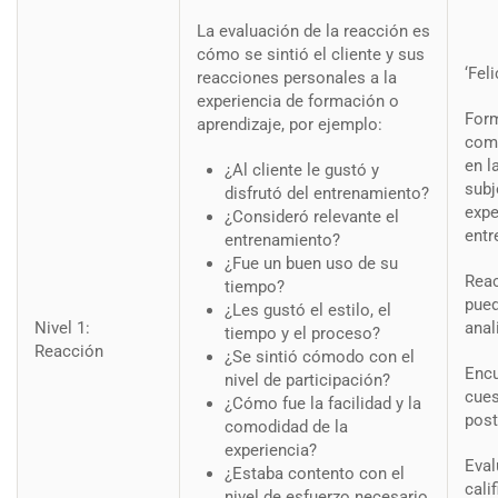
COMPANY
3.5
El Plan de Evaluación
La evaluación de la reacción es
cómo se sintió el cliente y sus
‘Fel
3.6
Modelos de evaluación: CIPP
Edit widget and choose a menu
reacciones personales a la
experiencia de formación o
Form
aprendizaje, por ejemplo:
3.7
Modelos de evaluación:
(00) 349 7608 1486
com
Kirkpatrick
en l
¿Al cliente le gustó y
subj
disfrutó del entrenamiento?
mmunoz@stpeuropa.eu
expe
3.8
Resumen
¿Consideró relevante el
entr
entrenamiento?
¿Fue un buen uso de su
3.9
Compendio de herramientas
Reac
tiempo?
LINKS
pued
¿Les gustó el estilo, el
Nivel 1:
anal
3.10
Preguntas de autoprueba
tiempo y el proceso?
Reacción
¿Se sintió cómodo con el
Edit widget and choose a menu
0 Questions
10 Minutes
Enc
nivel de participación?
cues
¿Cómo fue la facilidad y la
3.11
Bibliografía
post
comodidad de la
experiencia?
Eval
7
SUPPORT
SESIÓN 3: REDES
¿Estaba contento con el
cali
PROFESIONALES
nivel de esfuerzo necesario