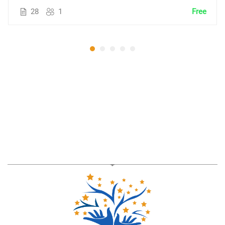
28
1
Free