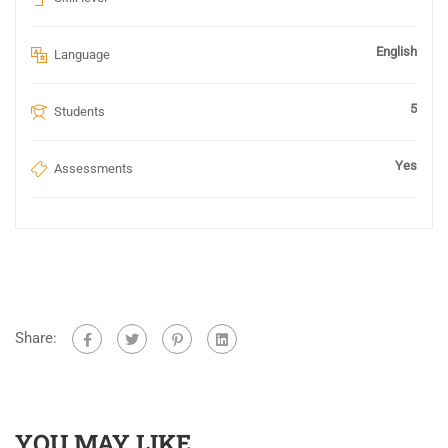
English
Language
5
Students
Yes
Assessments
Share:
YOU MAY LIKE